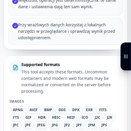
Większość operacji jest deterministyczna: te same
✓
dane i ustawienia dają ten sam wynik.
Przy wrażliwych danych korzystaj z lokalnych
✓
narzędzi w przeglądarce i sprawdzaj wynik przed
udostępnieniem.
Supported formats
This tool accepts these formats. Uncommon
containers and modern web formats may be
normalized or converted on the server before
processing.
IMAGES
APNG
AVIF
BMP
DDS
DPX
EXR
FITS
FTS
GIF
HDR
HEIC
HEIF
ICO
J2C
J2K
JPC
JPE
JPEG
JPG
JP2
JPF
JPM
JPS