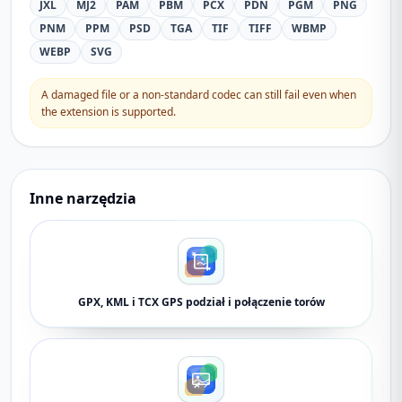
JXL
MJ2
PAM
PBM
PCX
PDN
PGM
PNG
PNM
PPM
PSD
TGA
TIF
TIFF
WBMP
WEBP
SVG
A damaged file or a non-standard codec can still fail even when
the extension is supported.
Inne narzędzia
GPX, KML i TCX GPS podział i połączenie torów