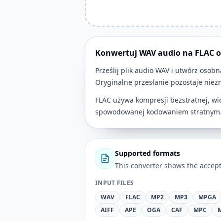
Konwertuj WAV audio na FLAC o
Prześlij plik audio WAV i utwórz os
Oryginalne przesłanie pozostaje niez
FLAC używa kompresji bezstratnej, wi
spowodowanej kodowaniem stratnym
Supported formats
This converter shows the accept
INPUT FILES
WAV
FLAC
MP2
MP3
MPGA
AIFF
APE
OGA
CAF
MPC