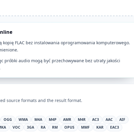
nline
obną kopię FLAC bez instalowania oprogramowania komputerowego.
mienione.
ęc próbki audio mogą być przechowywane bez utraty jakości
.
ed source formats and the result format.
OGG
WMA
M4A
M4P
AMR
M4R
AC3
AAC
AIF
MKA
VOC
3GA
RA
RM
OPUS
MMF
KAR
EAC3