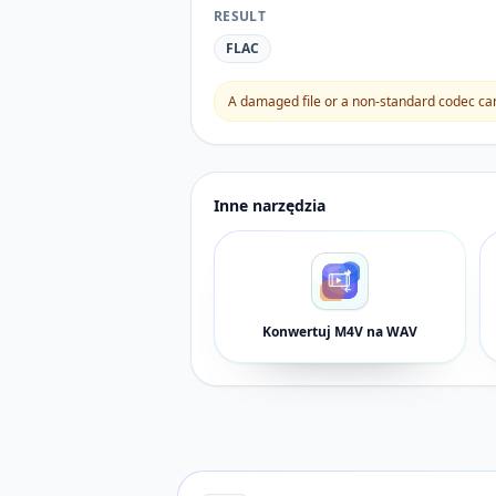
RESULT
FLAC
A damaged file or a non-standard codec can 
Inne narzędzia
Konwertuj M4V na WAV