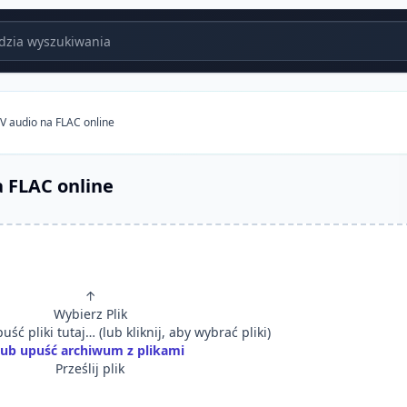
zia wyszukiwania
 audio na FLAC online
 FLAC online
↑
Wybierz Plik
uść pliki tutaj… (lub kliknij, aby wybrać pliki)
lub upuść archiwum z plikami
Prześlij plik