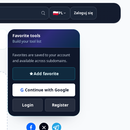
🇵🇱
PL
Zaloguj się
Favorite tools
Build your tool list
Favorites are saved to your account
and available across subdomains.
Add favorite
G
Continue with Google
Login
Register