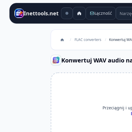
Narzęd
Inettools.net
Łączność
/
FLAC converters
/
Konwertuj WAV
Konwertuj WAV audio na
Przeciągnij i up