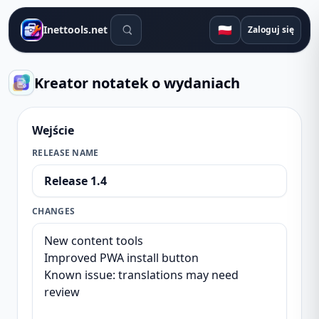
Narzędzia wyszukiwania
🇵🇱
Inettools.net
Zaloguj się
Kreator notatek o wydaniach
Wejście
RELEASE NAME
CHANGES