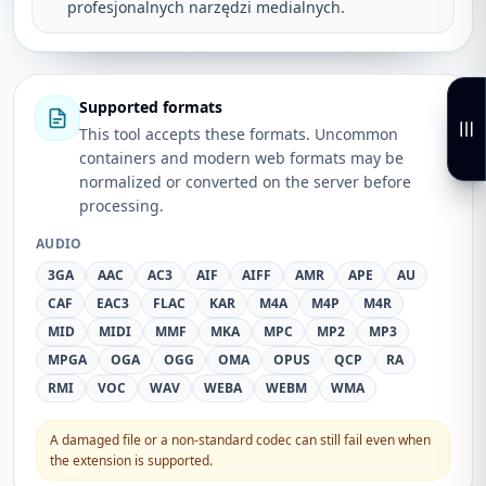
profesjonalnych narzędzi medialnych.
Supported formats
This tool accepts these formats. Uncommon
containers and modern web formats may be
normalized or converted on the server before
processing.
AUDIO
3GA
AAC
AC3
AIF
AIFF
AMR
APE
AU
CAF
EAC3
FLAC
KAR
M4A
M4P
M4R
MID
MIDI
MMF
MKA
MPC
MP2
MP3
MPGA
OGA
OGG
OMA
OPUS
QCP
RA
RMI
VOC
WAV
WEBA
WEBM
WMA
A damaged file or a non-standard codec can still fail even when
the extension is supported.